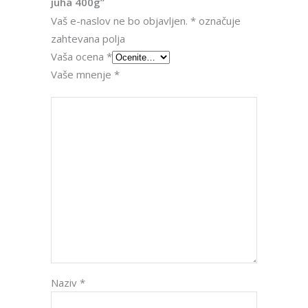
juha 400g”
Vaš e-naslov ne bo objavljen.
*
označuje
zahtevana polja
Vaša ocena
*
Vaše mnenje
*
Naziv
*