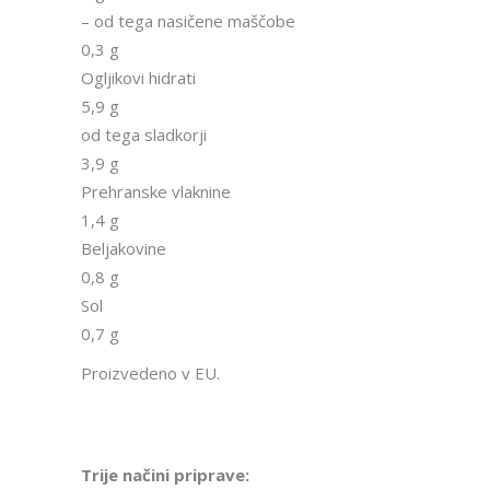
– od tega nasičene maščobe
0,3 g
Ogljikovi hidrati
5,9 g
od tega sladkorji
3,9 g
Prehranske vlaknine
1,4 g
Beljakovine
0,8 g
Sol
0,7 g
Proizvedeno v EU.
Trije načini priprave: