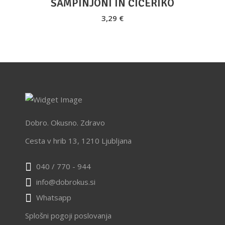
ŠAMPINJONI IN ČIČERIKO
3,29
€
Dobro. Okusno. Zdravo
Cesta v hrib 13, 1210 Ljubljana
040 / 770 - 944
info@dobrokus.si
Whatsapp
Splošni pogoji poslovanja