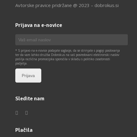
Avtorske pravice pridržane @ 2023 – dobrokus.si
Prijava na e-novice
* S prijavo na e-novice podajate soglasje, da se strinjate s pogoji poslovanja
ter da vam lahko družba Dobrokus na vaš posredovani elektronski naslov
pošilja različna promocijska sporočila v skladu s politiko zasebnosti
podjetja.
Sledite nam
Plačila