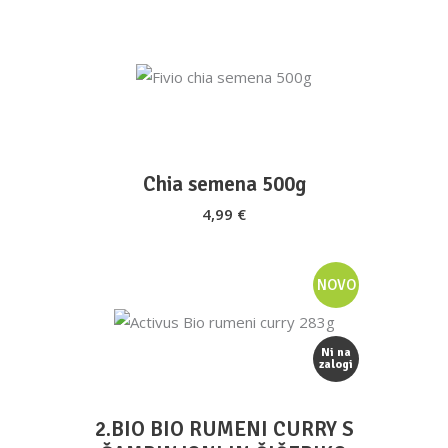
DODAJ V KOŠARICO
Chia semena 500g
4,99
€
NOVO
BERI DALJE
Ni na
zalogi
2.BIO BIO RUMENI CURRY S