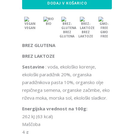
DODAJ V KOŠARICO
BIO
VEGAN
BREZ
BREZ
GMO
GLUTENA
LAKTOZE
FREE
BREZ GLUTENA
BREZ LAKTOZE
Sestavine
: voda, ekološko korenje,
ekološki paradižnik 20%, organska
paradižnikova pasta 10%, organsko olje
repičnega semena, organske začimbe, eko
riževa moka, morska sol, ekološki sladkor.
Energijska vrednost na 100g:
262 kJ (63 kcal)
Maščoba
4 g